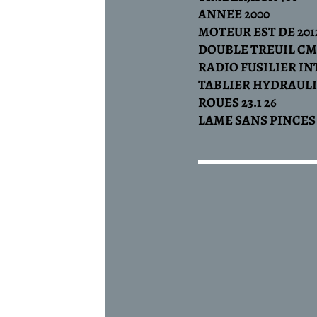
ANNEE 2000
MOTEUR EST DE 2012
DOUBLE TREUIL CMC 2X16T
RADIO FUSILIER INTEGRALE
TABLIER HYDRAULIQUE
ROUES 23.1 26
LAME SANS PINCES